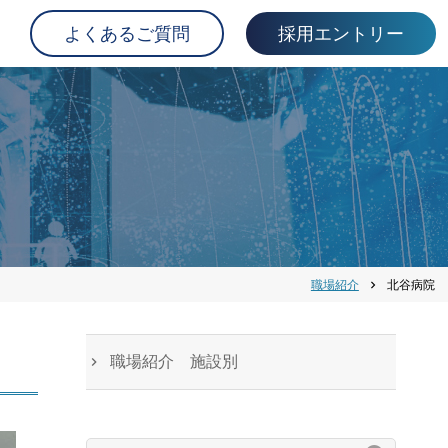
よくあるご質問
採用エントリー
職場紹介
北谷病院
chevron_right
職場紹介 施設別
検