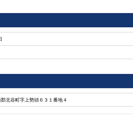
日
 中頭郡北谷町字上勢頭６３１番地４