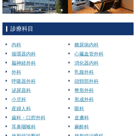
診療科目
内科
糖尿病内科
循環器内科
心臓血管外科
脳神経外科
消化器内科
外科
乳腺外科
呼吸器外科
頭頸部外科
泌尿器科
整形外科
小児科
形成外科
産婦人科
眼科
歯科・口腔外科
皮膚科
耳鼻咽喉科
麻酔科
放射線診断科
放射線治療科