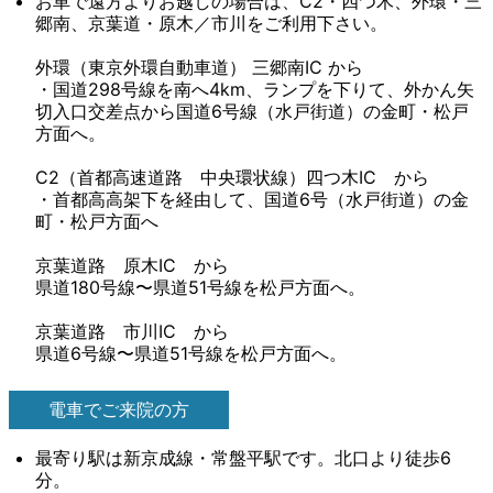
お車で遠方よりお越しの場合は、C2・四つ木、外環・三
郷南、京葉道・原木／市川をご利用下さい。
外環（東京外環自動車道） 三郷南IC から
・国道298号線を南へ4km、ランプを下りて、外かん矢
切入口交差点から国道6号線（水戸街道）の金町・松戸
方面へ。
C2（首都高速道路 中央環状線）四つ木IC から
・首都高高架下を経由して、国道6号（水戸街道）の金
町・松戸方面へ
京葉道路 原木IC から
県道180号線〜県道51号線を松戸方面へ。
京葉道路 市川IC から
県道6号線〜県道51号線を松戸方面へ。
電車でご来院の方
最寄り駅は新京成線・常盤平駅です。北口より徒歩6
分。