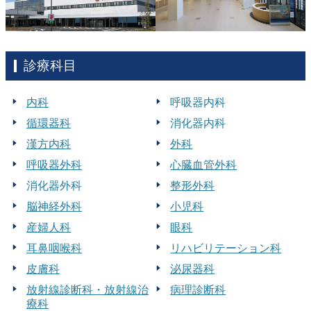
診療科目
内科
呼吸器内科
循環器科
消化器内科
漢方内科
外科
呼吸器外科
心臓血管外科
消化器外科
整形外科
脳神経外科
小児科
産婦人科
眼科
耳鼻咽喉科
リハビリテーション科
皮膚科
泌尿器科
放射線診断科・放射線治
病理診断科
療科