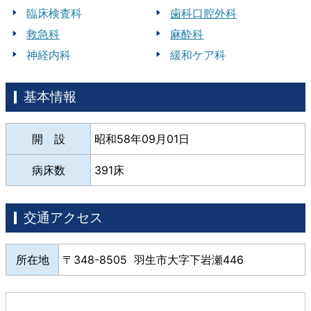
臨床検査科
歯科口腔外科
救急科
麻酔科
神経内科
緩和ケア科
基本情報
開 設
昭和58年09月01日
病床数
391床
交通アクセス
所在地
348-8505 羽生市大字下岩瀬446