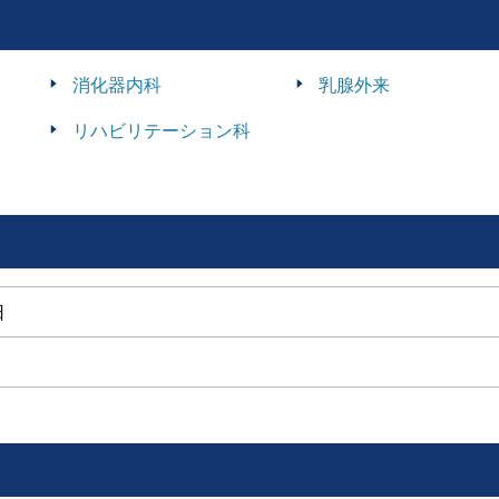
消化器内科
乳腺外来
リハビリテーション科
日