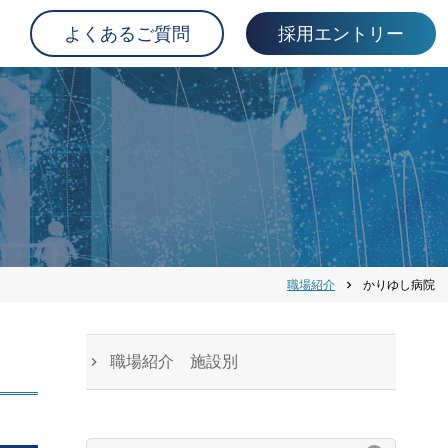
よくあるご質問
採用エントリー
職場紹介
かりゆし病院
chevron_right
職場紹介 施設別
検