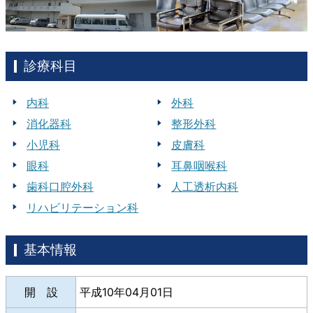
診療科目
内科
外科
消化器科
整形外科
小児科
皮膚科
眼科
耳鼻咽喉科
歯科口腔外科
人工透析内科
リハビリテーション科
基本情報
開 設
平成10年04月01日