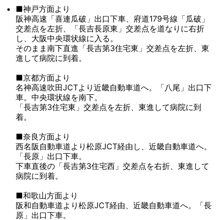
■神戸方面より
阪神高速「喜連瓜破」出口下車、府道179号線「瓜破」
交差点を左折、「長吉長原東」交差点を道なりに右折
し、大阪中央環状線に入る。
そのまま南下直進「長吉第3住宅東」交差点を左折、東
進して病院に到着。
■京都方面より
名神高速吹田JCTより近畿自動車道へ。「八尾」出口下
車。中央環状線を南下。
「長吉第3住宅東」交差点を左折、東進して病院に到
着。
■奈良方面より
西名阪自動車道より松原JCT経由し、近畿自動車道へ。
「長原」出口下車。
下車直後の「長吉第3住宅西」交差点を右折、東進して
病院に到着。
■和歌山方面より
阪和自動車道より松原JCT経由、近畿自動車道へ。「長
原」出口下車。