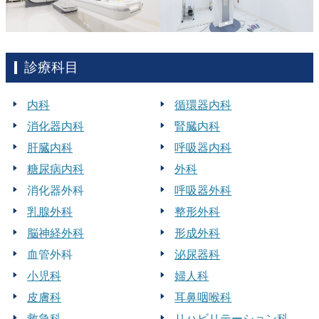
診療科目
内科
循環器内科
消化器内科
腎臓内科
肝臓内科
呼吸器内科
糖尿病内科
外科
消化器外科
呼吸器外科
乳腺外科
整形外科
脳神経外科
形成外科
血管外科
泌尿器科
小児科
婦人科
皮膚科
耳鼻咽喉科
救急科
リハビリテーション科