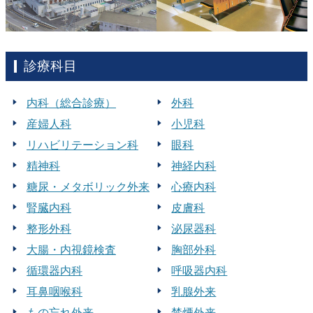
診療科目
内科（総合診療）
外科
産婦人科
小児科
リハビリテーション科
眼科
精神科
神経内科
糖尿・メタボリック外来
心療内科
腎臓内科
皮膚科
整形外科
泌尿器科
大腸・内視鏡検査
胸部外科
循環器内科
呼吸器内科
耳鼻咽喉科
乳腺外来
もの忘れ外来
禁煙外来