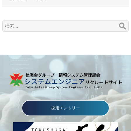
検
索:
採用エントリー