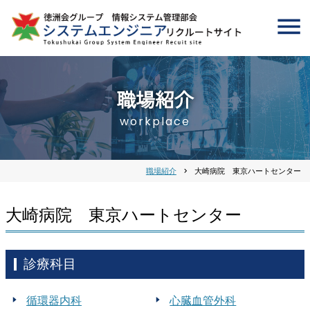
職場紹介
workplace
職場紹介
chevron_right
大崎病院 東京ハートセンター
大崎病院 東京ハートセンター
診療科目
循環器内科
心臓血管外科