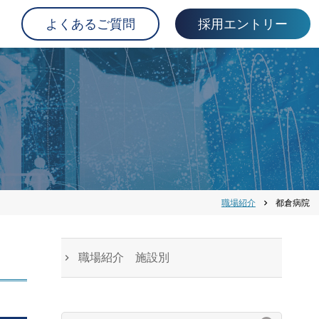
よくあるご質問
採用エントリー
職場紹介
都倉病院
chevron_right
職場紹介 施設別
検