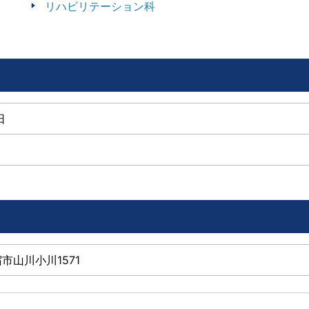
リハビリテーション科
日
指宿市山川小川1571