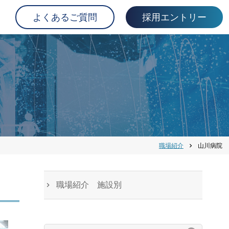
よくあるご質問
採用エントリー
職場紹介
山川病院
chevron_right
職場紹介 施設別
検