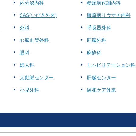
内分泌内科
糖尿病代謝内科
SAS(いびき外来)
膠原病リウマチ内科
)
外科
呼吸器外科
心臓血管外科
肝臓外科
眼科
麻酔科
婦人科
リハビリテーション科
大動脈センター
肝臓センター
小児外科
緩和ケア外来