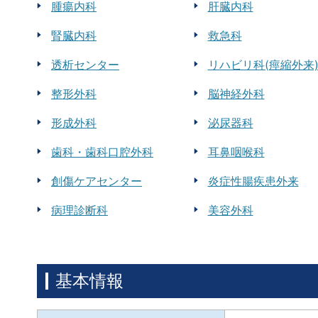
腫瘍内科
肝臓内科
腎臓内科
救急科
透析センター
リハビリ科(痙縮外来
整形外科
脳神経外科
形成外科
泌尿器科
歯科・歯科口腔外科
耳鼻咽喉科
創傷ケアセンター
炎症性腸疾患外来
病理診断科
美容外科
基本情報