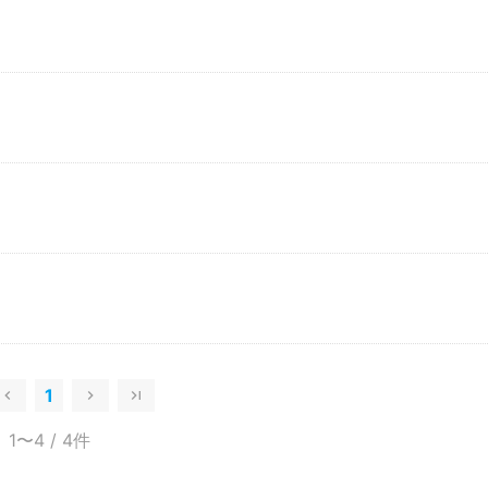
1
1〜4
/ 4件