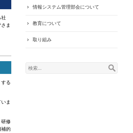
情報システム管理部会について
る社
教育について
皆さま
取り組み
検
索:
くする
ていま
、研修
相補的