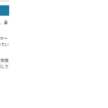
師、薬
マー
ってい
症対策
催して