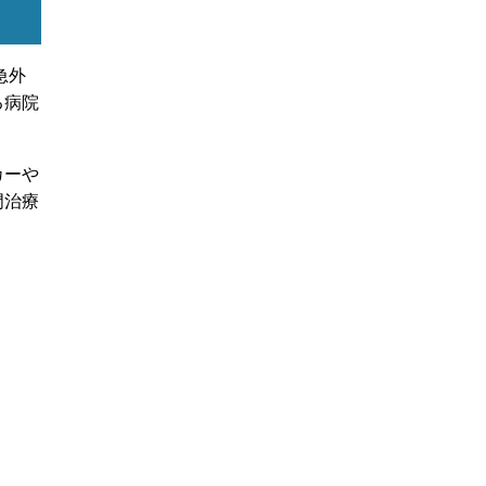
急外
る病院
カーや
門治療