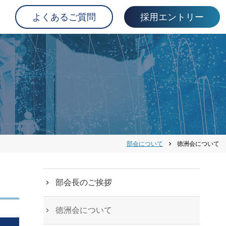
よくあるご質問
採用エントリー
部会について
徳洲会について
chevron_right
部会長のご挨拶
徳洲会について