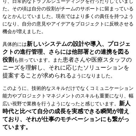
り、日常的なトラブルシューティングを行ったりしていまし
た。その頃は自分の役割がチームのサポートに留まっている
なとかんじていました。現在ではより多くの責任を持つよう
になり、自分の意見やアイデアをプロジェクトに反映させる
機会が増えました。
新しいシステムの設計や導入、プロジェ
具体的には
クトの進行管理、さらには他部署との連携を図る
役割
患者さんや医療スタッフの
も担っています。また
ニーズを理解し、それに応じたソリューションを
提案することが求められる
ようになりました。
このように、技術的なスキルだけでなく
コミュニケーション
能力やプロジェクトマネジメントのスキルも重要
になり、幅
新人
広い視野で業務を行うようになったと感じています。
時代と比べて自分の成長を実感できる瞬間が増え
ており、それが仕事のモチベーションにも繋がっ
ています。