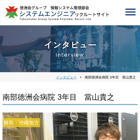
インタビュー
interview
インタビュー
chevron_right
南部徳洲会病院 3年目 當山貴之
南部徳洲会病院 3年目 當山貴之
離島・沖縄地方